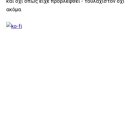
και οχι όπως είχε προβλεφθεί - τουλάχιστον όχι
ακόμα.